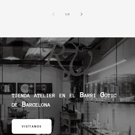
de
1
/
4
tienda atelier en el Barri Gòtic
de Barcelona
VISÍTANOS