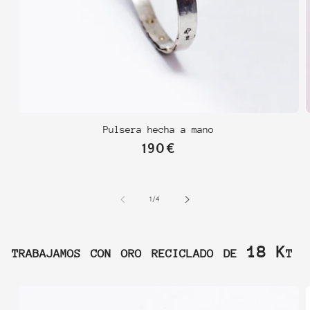
Pulsera hecha a mano
Precio
190€
habitual
de
1
/
4
trabajamos con oro reciclado de 18 Kt