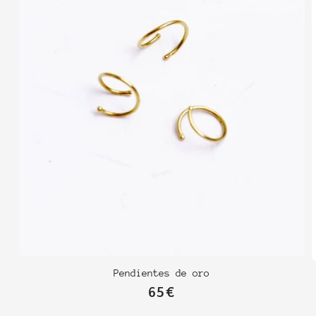
Pendientes de oro
Precio
65€
habitual