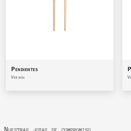
Pendientes
P
Ver más
V
Nuestras joyas de compromiso